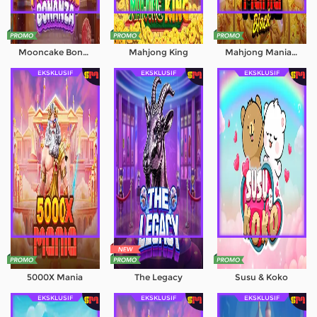
Mooncake Bonanza
Mahjong King
Mahjong Mania Black
EKSKLUSIF
EKSKLUSIF
EKSKLUSIF
5000X Mania
The Legacy
Susu & Koko
EKSKLUSIF
EKSKLUSIF
EKSKLUSIF