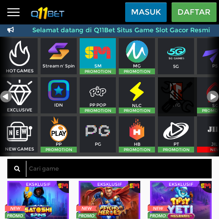
Beranda
MASUK
DAFTAR
Selamat datang di Q11Bet Situs Game Slot Gacor Resmi Palin
Sports
BARU
PROMO
Live Casino
BARU
SM
MG
PS
Stream n' Spin
5G
Slots
PROMO
HOT GAMES
PROMOTION
PROMOTION
IDNLIVE
BARU
PP POP
TTG
IDN
NLC
SG
Stream N Spin
EXCLUSIVE
PROMOTION
PROMOTION
PROMO
Arcade
PROMO
PG
PT
PP
HB
JILI
NEW GAMES
Table Games
PROMOTION
PROMOTION
PROMOTION
NE
Lottery
BARU
PROMO
EKSKLUSIF
EKSKLUSIF
EKSKLUSIF
IDNRaffle
Referral